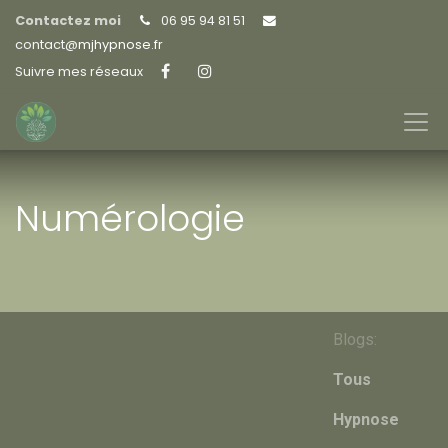
Contactez moi
06 95 94 81 51
contact@
mjhypnose.fr
Suivre mes réseaux
Numérologie
Blogs:
Tous
Hypnose