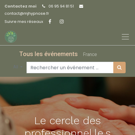
Contactez moi
06 95 94 81 51
contact@
mjhypnose.fr
Suivre mes réseaux
Tous les événements
France
All
Le cercle des
professionnel.le.s