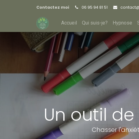
Contactez moi
06 95 94 81 51
contact
Accueil
Qui suis-je?
Hypnose
Un outil d
Chasser l'anxié