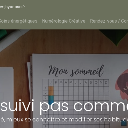
@
mjhypnose.fr
Soins énergétiques
Numérologie Créative
Rendez-vous / Con
e suivi pas comme
té, mieux se connaître et modifier ses habitu