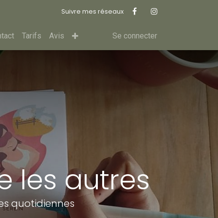
Suivre mes réseaux
tact
Tarifs
Avis
Se connecter
 les autres
des quotidiennes