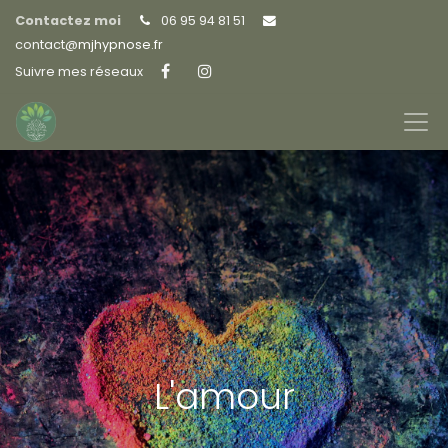
Contactez moi
06 95 94 81 51
contact@
mjhypnose.fr
Suivre mes réseaux
L'amour