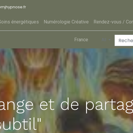
@
mjhypnose.fr
Soins énergétiques
Numérologie Créative
Rendez-vous / Con
France
All
ange et de partag
ubtil"