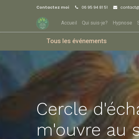
Contactez moi
06 95 94 81 51
contact
Accueil
Qui suis-je?
Hypnose
Tous les événements
Cercle d'éch
m'ouvre au s