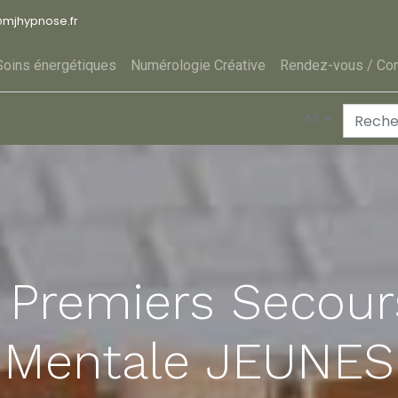
@
mjhypnose.fr
Soins énergétiques
Numérologie Créative
Rendez-vous / Con
All
 Premiers Secour
Mentale JEUNES