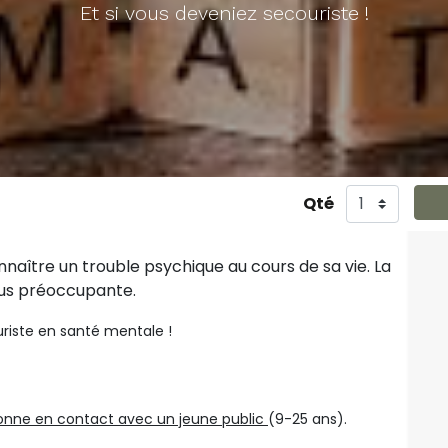
Et si vous deveniez secouriste !
Qté
nnaître un trouble psychique au cours de sa vie. La
lus préoccupante.
uriste en santé mentale !
onne en contact avec un jeune public
(9-25 ans).